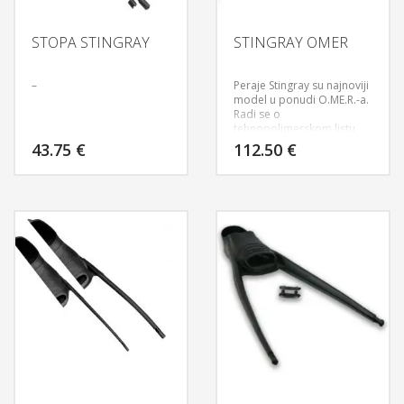
STOPA STINGRAY
STINGRAY OMER
–
Peraje Stingray su najnoviji
model u ponudi O.ME.R.-a.
Radi se o
tehnopolimerskom listu
koji je svinut pod kutom od
43.75
€
112.50
€
22 stupnja što omogućava
veće performanse uz manji
uloženi trud.