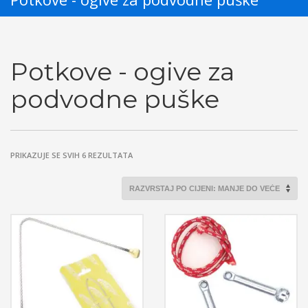
Potkove - ogive za
podvodne puške
POREDANO
PRIKAZUJE SE SVIH 6 REZULTATA
PO
CIJENI:
OD
NISKE
DO
VISOKE