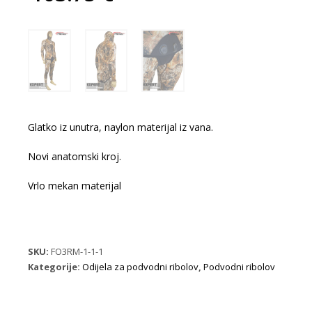
Trenutna
je:
cijena
181.25 €.
je:
163.75 €.
Glatko iz unutra, naylon materijal iz vana.
Novi anatomski kroj.
Vrlo mekan materijal
SKU:
FO3RM-1-1-1
Kategorije:
Odijela za podvodni ribolov
,
Podvodni ribolov