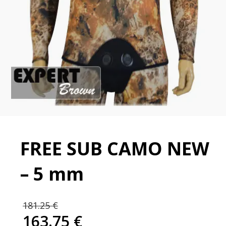
FREE SUB CAMO NEW
– 5 mm
Izvorna
181.25
€
cijena
163.75
€
bila