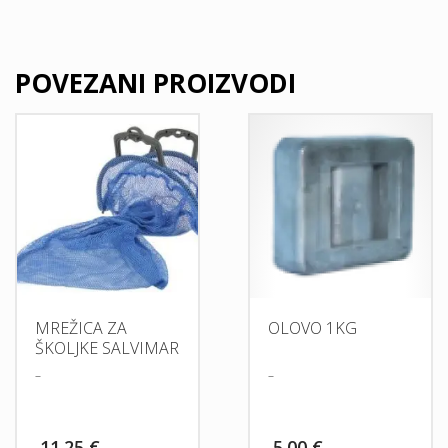
POVEZANI PROIZVODI
MREŽICA ZA
OLOVO 1KG
ŠKOLJKE SALVIMAR
–
–
11.25
€
5.00
€