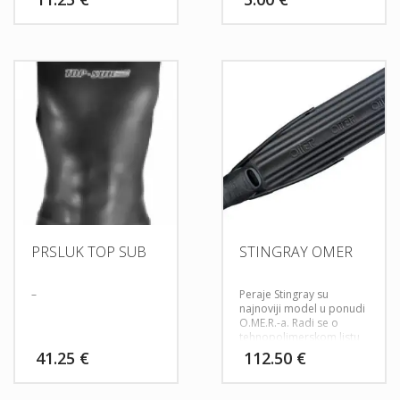
PRSLUK TOP SUB
STINGRAY OMER
–
Peraje Stingray su
najnoviji model u ponudi
O.ME.R.-a. Radi se o
tehnopolimerskom listu
koji je svinut pod kutom
41.25
€
112.50
€
od 22 stupnja što
omogućava veće
performanse uz manji