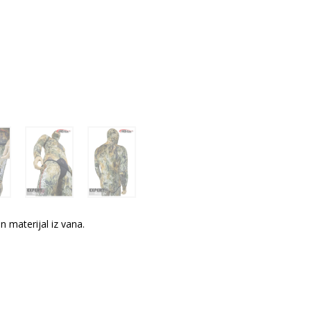
rna
a
25 €.
n materijal iz vana.