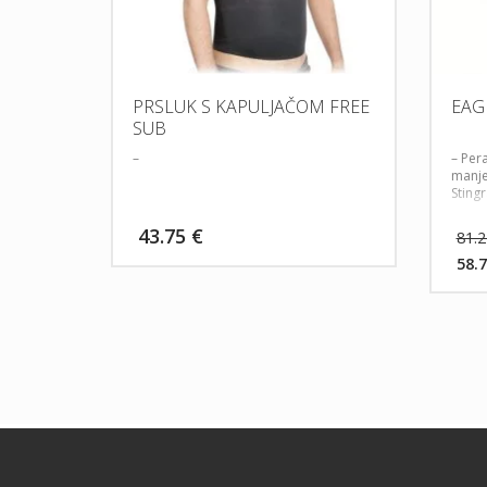
PRSLUK S KAPULJAČOM FREE
EAG
SUB
–
– Pera
manje
Sting
43.75
€
81.
58.
Tre
cij
je:
58.7