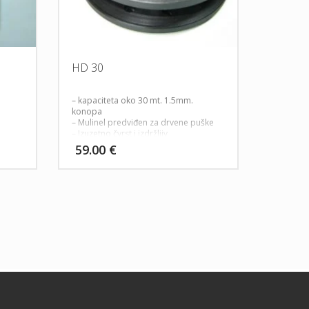
HD 30
– kapaciteta oko 30 mt. 1.5mm.
konopa
– Mulinel predviđen za drvene puške
– Izuzetno čvrst i izdržljiv
– Opruga iz unutra koja blokira
59.00
€
nekontrolirano provrtanje mulinela
– Dodatan valjak sa vanjske strane koji
drži špagu unutar rodula
– Za ugradnju na druge vrste pušaka
potrebne su izmjene