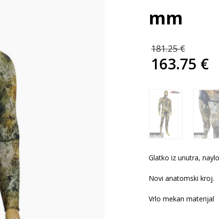
mm
Izvo
181.25
€
cijen
163.75
€
bila
Trenutna
je:
cijena
181.
je:
163.75 €.
Glatko iz unutra, naylo
Novi anatomski kroj.
Vrlo mekan materijal