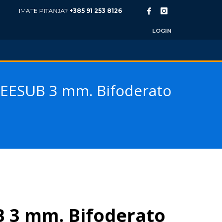
IMATE PITANJA?
+385 91 253 8126
LOGIN
EESUB 3 mm. Bifoderato
 3 mm. Bifoderato