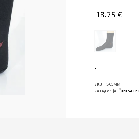
18.75
€
–
SKU:
FSC5MM
Kategorije:
Čarape i r