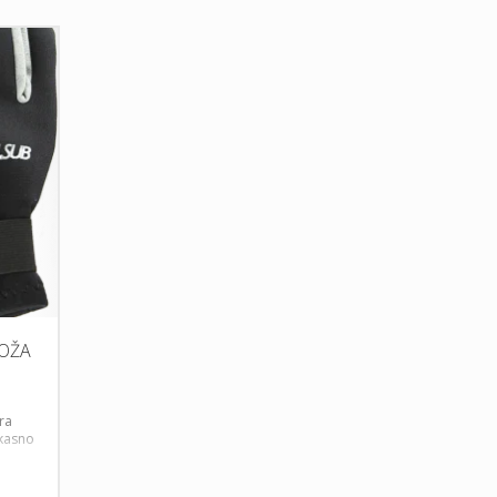
KOŽA
ra
 kasno