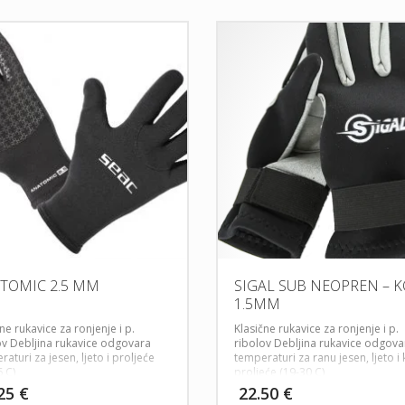
TOMIC 2.5 MM
SIGAL SUB NEOPREN – 
1.5MM
ne rukavice za ronjenje i p.
Klasične rukavice za ronjenje i p.
ov
Debljina rukavice odgovara
ribolov
Debljina rukavice odgova
aturi za jesen, ljeto i proljeće
temperaturi za ranu jesen, ljeto i
 C)
proljeće (19-30 C)
.25
€
22.50
€