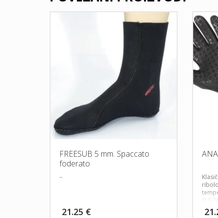
FREESUB 5 mm. Spaccato
ANA
foderato
–
Klasič
ribol
temper
(17-26
21.25
€
21