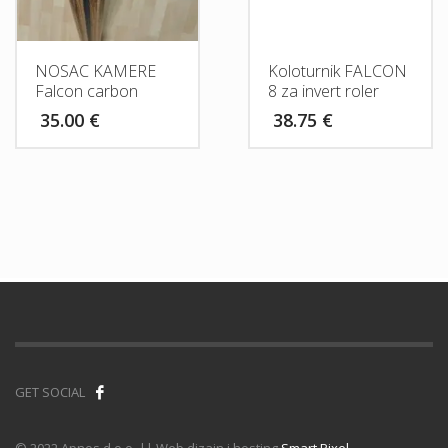
NOSAC KAMERE
Koloturnik FALCON
Falcon carbon
8 za invert roler
35.00
€
38.75
€
GET SOCIAL