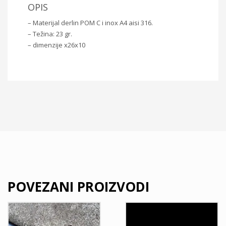
OPIS
– Materijal derlin POM C i inox A4 aisi 316.
– Težina: 23 gr.
– dimenzije x26x10
POVEZANI PROIZVODI