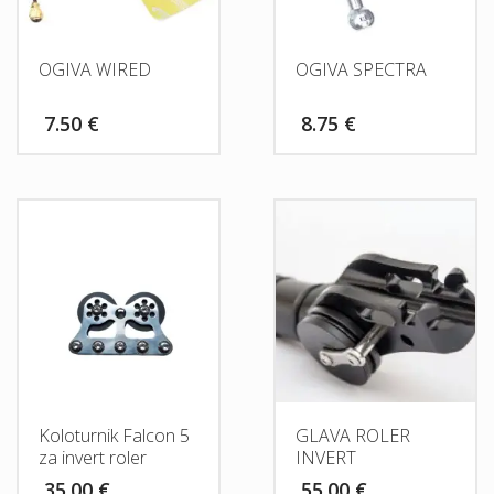
OGIVA WIRED
OGIVA SPECTRA
7.50
€
8.75
€
Koloturnik Falcon 5
GLAVA ROLER
za invert roler
INVERT
35.00
€
55.00
€