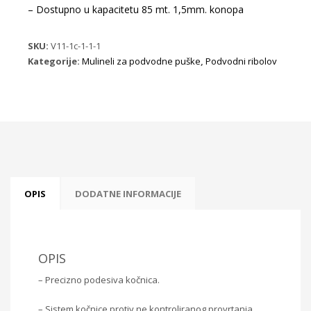
– Dostupno u kapacitetu 85 mt. 1,5mm. konopa
SKU:
V11-1c-1-1-1
Kategorije:
Mulineli za podvodne puške
,
Podvodni ribolov
OPIS
DODATNE INFORMACIJE
OPIS
– Precizno podesiva kočnica.
– Sistem kočnice protiv ne kontroliranog provrtanja.