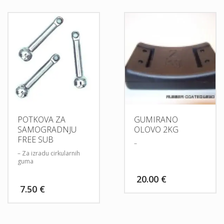
– Dodatan valjak sa
vanjske strane koji drži
špagu unutar rodula
– Za ugradnju na druge
vrste pušaka potrebne su
izmjene
POTKOVA ZA
GUMIRANO
SAMOGRADNJU
OLOVO 2KG
FREE SUB
–
– Za izradu cirkularnih
guma
20.00
€
7.50
€