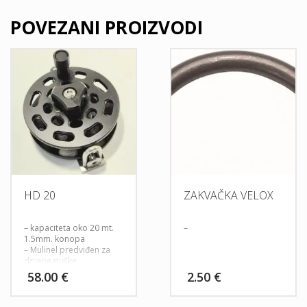
POVEZANI PROIZVODI
HD 20
ZAKVAČKA VELOX
– kapaciteta oko 20 mt.
–
1.5mm. konopa
– Mulinel predviđen za
drvene puške
– Izuzetno čvrst i izdržljiv
58.00
€
2.50
€
– Opruga iz unutra koja
blokira nekontrolirano
provrtanje mulinela