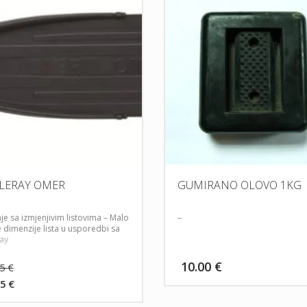
LERAY OMER
GUMIRANO OLOVO 1KG
je sa izmjenjivim listovima
– Malo
–
 dimenzije lista u usporedbi sa
ray
Izvorna
10.00
€
25
€
cijena
75
€
bila
nutna
je: