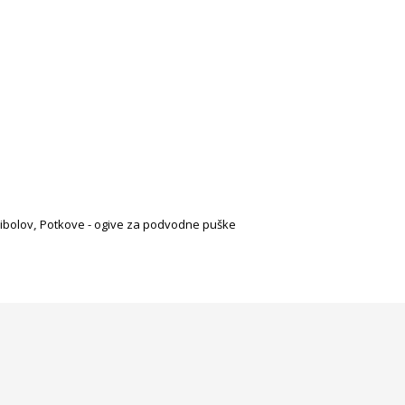
ibolov
,
Potkove - ogive za podvodne puške