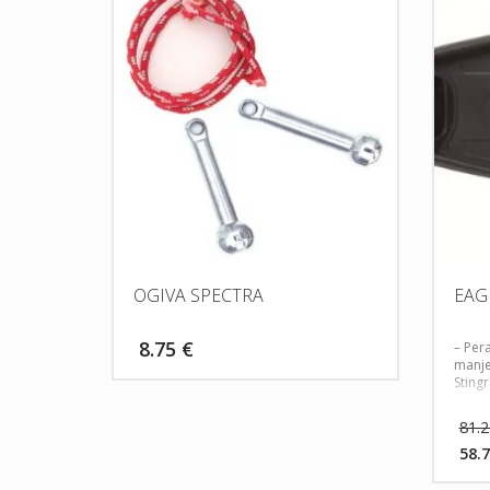
OGIVA SPECTRA
EAG
8.75
€
– Pera
manje
Sting
81.
58.
Tre