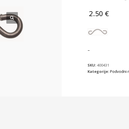
2.50
€
–
SKU:
400431
Kategorije:
Podvodni r